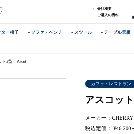
ェ
会社概要
ご
ご購入の流れ
ンター椅子
- ソファ・ベンチ
- スツール
- テーブル天板
ト2型 Ascot
カフェ・レストラン
アスコット2
メーカー：CHERR
税込定価： ¥46,200