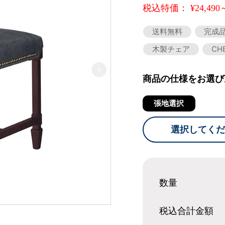
税込特価： ¥24,490
送料無料
完成
木製チェア
CH
商品の仕様をお選び
張地選択
選択してくだ
数量
税込合計
金額