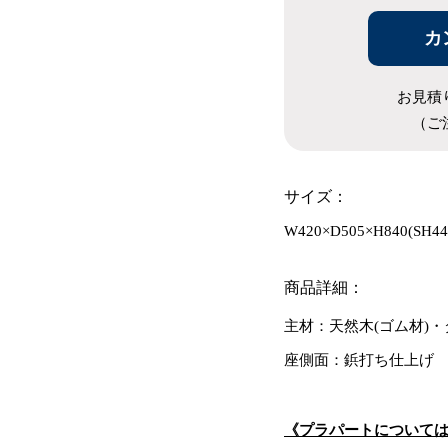
カ
お見積
（ご
サイズ：
W420×D505×H840(SH44
商品詳細：
主材：天然木(ゴム材)
座側面：鋲打ち仕上げ
《プラパートについて