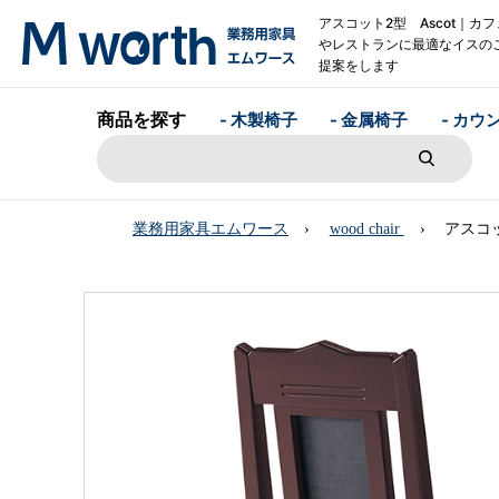
アスコット2型 Ascot｜カフ
やレストランに最適なイスの
提案をします
商品を探す
- 木製椅子
- 金属椅子
- カウ
業務用家具エムワース
wood chair
アスコッ