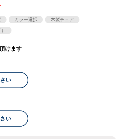
～
択
カラー選択
木製チェア
ド）
頂けます
さい
さい