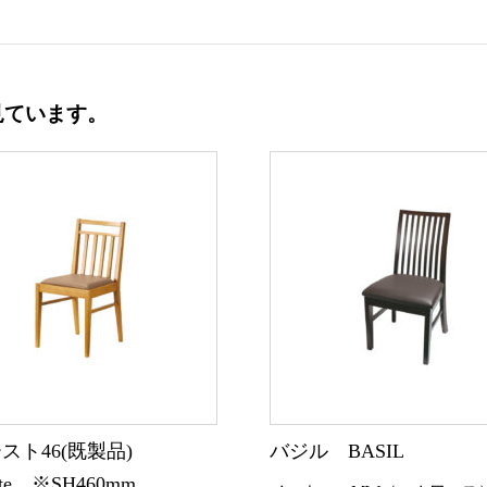
見ています。
スト46(既製品)
バジル BASIL
uste ※SH460mm