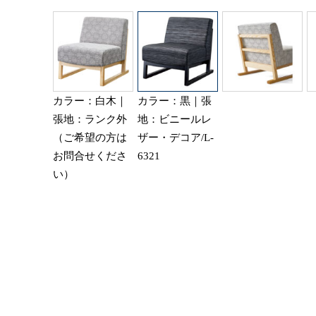
カラー：白木｜
カラー：黒｜張
張地：ランク外
地：ビニールレ
（ご希望の方は
ザー・デコア/L-
お問合せくださ
6321
い）