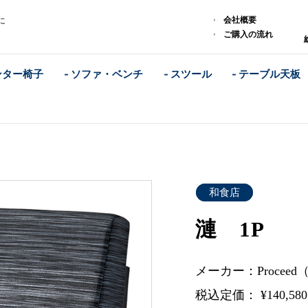
会社概要
に
ご購入の流れ
ンター椅子
- ソファ・ベンチ
- スツール
- テーブル天板
和食店
漣 1P
メーカー：Procee
税込定価： ¥140,58