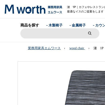
漣 1P｜カフェやレストラン
最適なイスのご提案をします
商品を探す
- 木製椅子
- 金属椅子
- カウ
業務用家具エムワース
wood chair
漣 1P