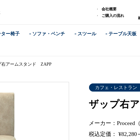
会社概要
に
ご購入の流れ
ンター椅子
- ソファ・ベンチ
- スツール
- テーブル天板
プ右アームスタンド ZAPP
カフェ・レストラン
ザップ右ア
メーカー：Procee
税込定価： ¥82,280