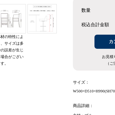
数量
税込合計
金額
部材の特性によ
カ
り、サイズは多
少の誤差が生じ
お見積
る場合がござい
（ご
ます。
サイズ：
W500×D510×H990(SH7
商品詳細：