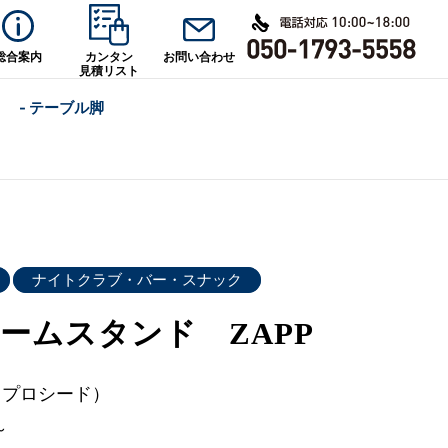
総合案内
カンタン
お問い合わせ
見積リスト
- テーブル脚
ナイトクラブ・バー・スナック
ームスタンド ZAPP
d（プロシード）
～