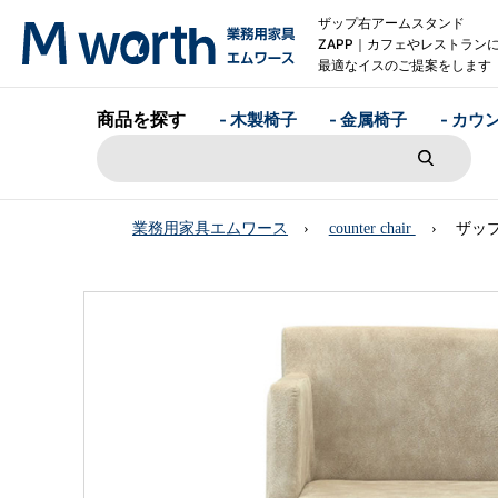
ザップ右アームスタンド
ZAPP｜カフェやレストラン
最適なイスのご提案をします
商品を探す
- 木製椅子
- 金属椅子
- カウ
業務用家具エムワース
counter chair
ザッ