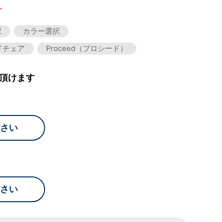
～
択
カラー選択
ドチェア
Proceed（プロシード）
頂けます
さい
さい