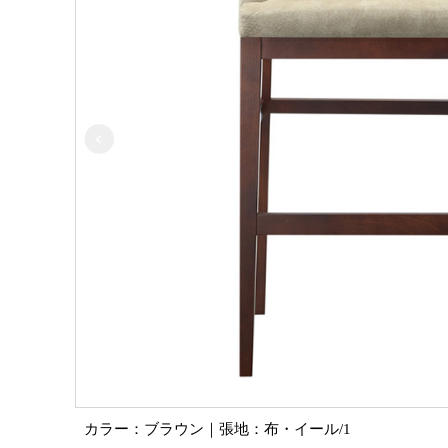
カラー：ナチュラル｜張地：布・モコモ/05
カラー：ブラウン｜張地：布・イール/1