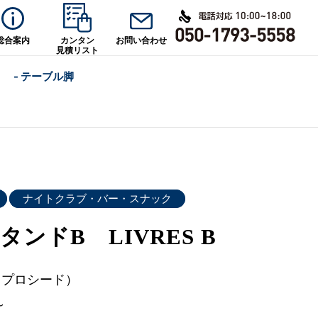
総合案内
カンタン
お問い合わせ
見積リスト
- テーブル脚
ナイトクラブ・バー・スナック
ンドB LIVRES B
d（プロシード）
～