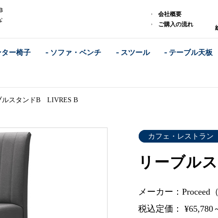
B
会社概要
な
ご購入の流れ
ンター椅子
- ソファ・ベンチ
- スツール
- テーブル天板
ルスタンドB LIVRES B
カフェ・レストラン
リーブルスタ
メーカー：Procee
税込定価： ¥65,780