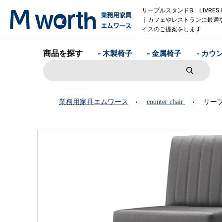
リーブルスタンドB LIVRES 
｜カフェやレストランに最適
イスのご提案をします
商品を探す
- 木製椅子
- 金属椅子
- カウ
業務用家具エムワース
counter chair
リーブ