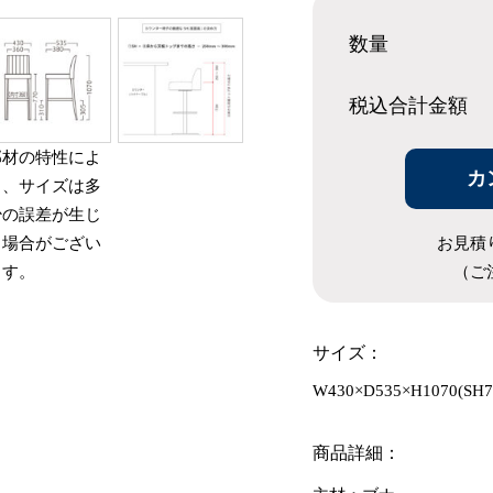
数量
税込合計
金額
部材の特性によ
カ
り、サイズは多
少の誤差が生じ
お見積
る場合がござい
（ご
ます。
サイズ：
W430×D535×H1070(SH7
商品詳細：