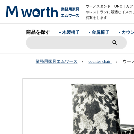
ウーノスタンド UNO｜カフ
やレストランに最適なイスの
提案をします
商品を探す
- 木製椅子
- 金属椅子
- カウ
業務用家具エムワース
counter chair
ウー