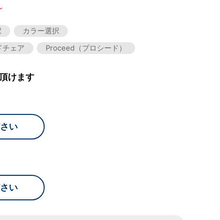
～
択
カラー選択
ドチェア
Proceed（プロシード）
頂けます
さい
さい