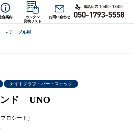
総合案内
カンタン
お問い合わせ
見積リスト
- テーブル脚
ナイトクラブ・バー・スナック
ンド UNO
d（プロシード）
～