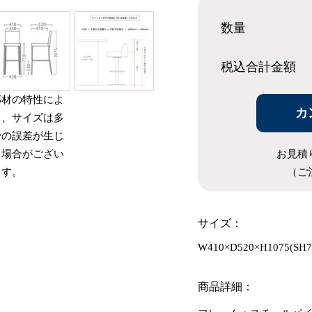
数量
税込合計
金額
部材の特性によ
カ
り、サイズは多
少の誤差が生じ
お見積
る場合がござい
（ご
ます。
サイズ：
W410×D520×H1075(SH7
商品詳細：