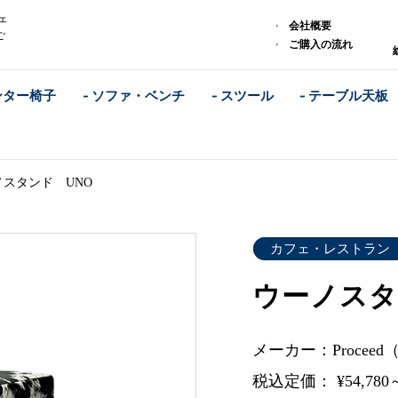
ェ
会社概要
ご
ご購入の流れ
ンター椅子
- ソファ・ベンチ
- スツール
- テーブル天板
ノスタンド UNO
カフェ・レストラン
ウーノスタ
メーカー：Procee
税込定価： ¥54,780