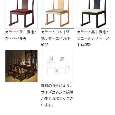
カラー：茶｜張地：
カラー：白木｜張
カラー：黒｜張地：
布・ベベル/6
地：布・エイガ/T-
ビニールレザー・メ
9202
トロ/350
部材の特性により、
サイズは多少の誤差
が生じる場合がござ
います。