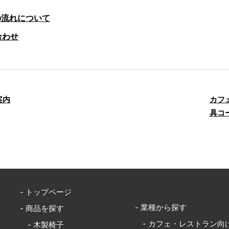
の流れについて
合わせ
案内
カフ
具コ
- トップページ
- 業種から探す
- 商品を探す
- カフェ・レストラン向
- 木製椅子