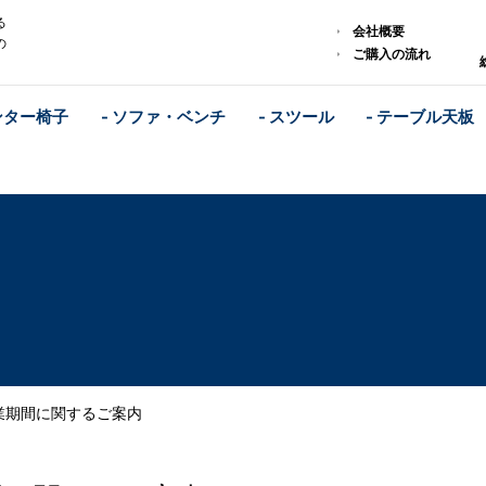
る
会社概要
の
ご購入の流れ
ンター椅子
- ソファ・ベンチ
- スツール
- テーブル天板
業期間に関するご案内