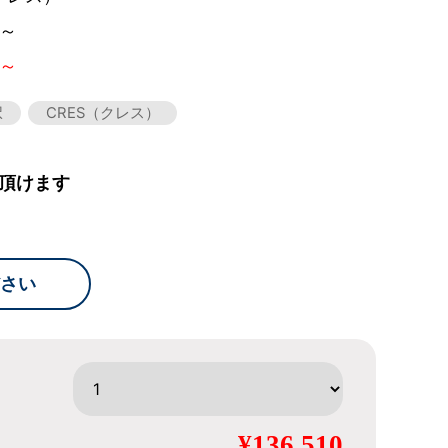
0～
0～
択
CRES（クレス）
頂けます
さい
¥136,510