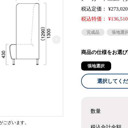
税込定価： ¥273,02
税込特価： ¥136,51
完成品
張地選
商品の仕様をお選び
張地選択
選択してくだ
数量
がございます。
税込合計
金額