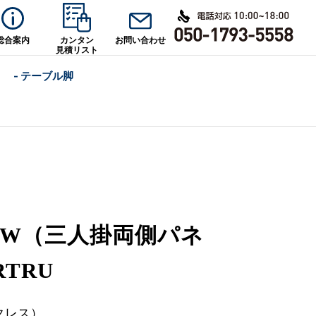
総合案内
カンタン
お問い合わせ
見積リスト
- テーブル脚
EW（三人掛両側パネ
TRU
クレス）