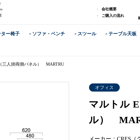
ネ
会社概要
ャ
案
ご購入の流れ
ンター椅子
- ソファ・ベンチ
- スツール
- テーブル天板
（三人掛両側パネル） MARTRU
オフィス
マルトル 
ル） MAR
メーカー：CRES（