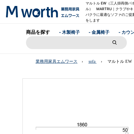
マルトル EW（三人掛両側パ
ル） MARTRU｜クラブやキ
バクラに最適なソファのご提
をします
商品を探す
- 木製椅子
- 金属椅子
- カウ
業務用家具エムワース
sofa
マルトル EW