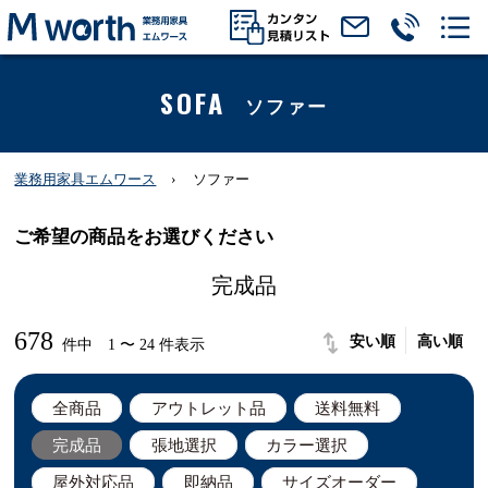
SOFA
ソファー
業務用家具エムワース
ソファー
ご希望の商品をお選びください
完成品
678
安い順
高い順
件中 1 〜 24 件表示
全商品
アウトレット品
送料無料
完成品
張地選択
カラー選択
屋外対応品
即納品
サイズオーダー