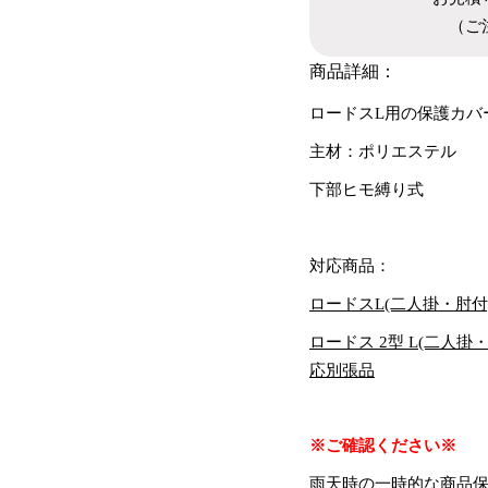
（ご
商品詳細：
ロードスL用の保護カバ
主材：ポリエステル
下部ヒモ縛り式
対応商品：
ロードスL(二人掛・肘付
ロードス 2型 L(二人掛
応別張品
※ご確認ください※
雨天時の一時的な商品