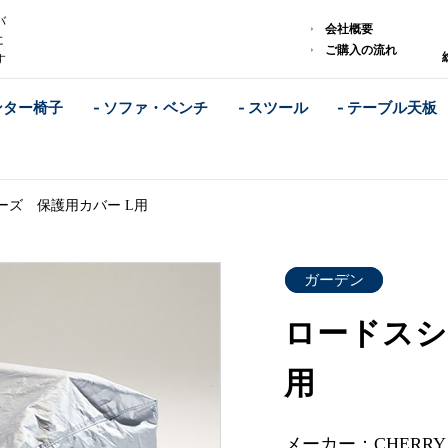
バ
会社概要
に
ご購入の流れ
す
ンター椅子
- ソファ・ベンチ
- スツール
- テーブル天板
ーズ 保護用カバー L用
ガーデン
ロードスシ
用
メーカー：CHERR