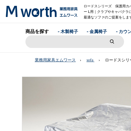
ロードスシリーズ 保護用カ
ー L用｜クラブやキャバクラ
最適なソファのご提案をしま
商品を探す
- 木製椅子
- 金属椅子
- カウ
業務用家具エムワース
sofa
ロードスシリ