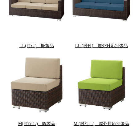
LL(肘付) 既製品
LL (肘付) 屋外対応別張品
M(肘なし) 既製品
M (肘なし) 屋外対応別張品