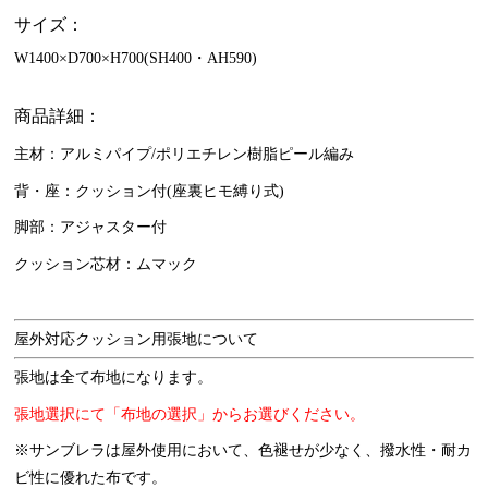
サイズ：
W1400×D700×H700(SH400・AH590)
商品詳細：
主材：アルミパイプ/ポリエチレン樹脂ピール編み
背・座：クッション付(座裏ヒモ縛り式)
脚部：アジャスター付
クッション芯材：ムマック
屋外対応クッション用張地について
張地は全て布地になります。
張地選択にて「布地の選択」からお選びください。
※サンブレラは屋外使用において、色褪せが少なく、撥水性・耐カ
ビ性に優れた布です。