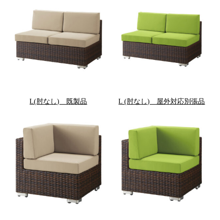
L(肘なし) 既製品
L (肘なし) 屋外対応別張品