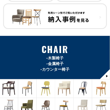
CHAIR
-木製椅子
-金属椅子
-カウンター椅子