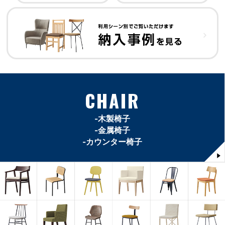
CHAIR
-木製椅子
-金属椅子
-カウンター椅子