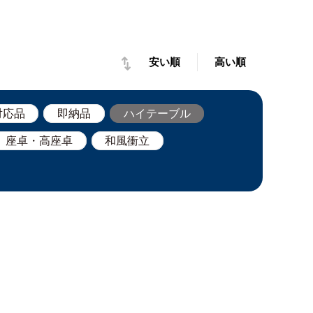
安い順
高い順
対応品
即納品
ハイテーブル
座卓・高座卓
和風衝立