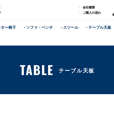
会社概要
｜
ス
ご購入の流れ
ンター椅子
- ソファ・ベンチ
- スツール
- テーブル天板
TABLE
テーブル天板