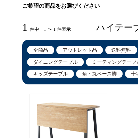
ご希望の商品をお選びください
1
ハイテー
件中 1 〜 1 件表示
全商品
アウトレット品
送料無料
ダイニングテーブル
ミーティングテーブ
キッズテーブル
角・丸ベース脚
十