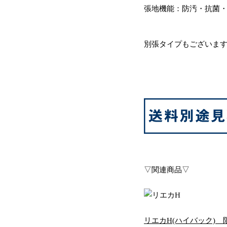
張地機能：防汚・抗菌
別張タイプもございま
▽関連商品▽
リエカH(ハイバック) 限