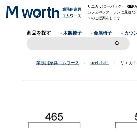
リエカ L(ローバック) RIEK
カフェやレストランに最適な
スのご提案をします
商品を探す
- 木製椅子
- 金属椅子
- カウ
業務用家具エムワース
steel chair
リエカ L