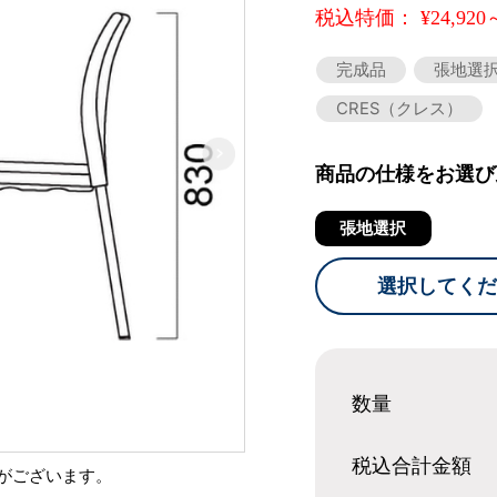
税込特価： ¥24,920
完成品
張地選
CRES（クレス）
商品の仕様をお選び
張地選択
選択してくだ
数量
税込合計
金額
がございます。