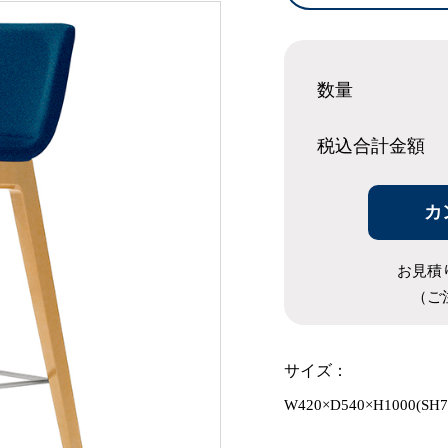
数量
税込合計
金額
カ
お見積
（ご
サイズ：
W420×D540×H1000(SH7