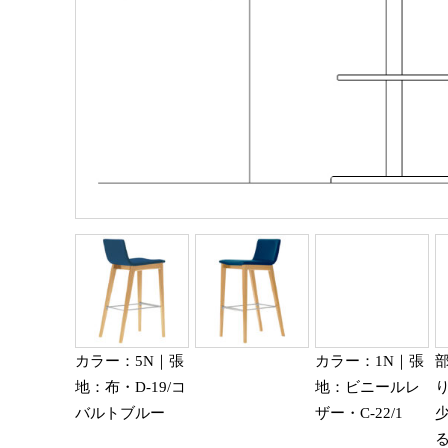
カラー：5N｜張
カラー：1N｜張
地：布・D-19/コ
地：ビニールレ
バルトブルー
ザー・C-22/1