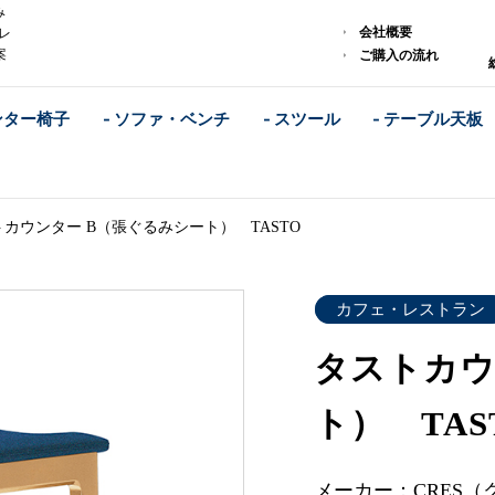
み
会社概要
レ
案
ご購入の流れ
ンター椅子
- ソファ・ベンチ
- スツール
- テーブル天板
カウンター B（張ぐるみシート） TASTO
カフェ・レストラン
タストカウ
ト） TAS
メーカー：CRES（