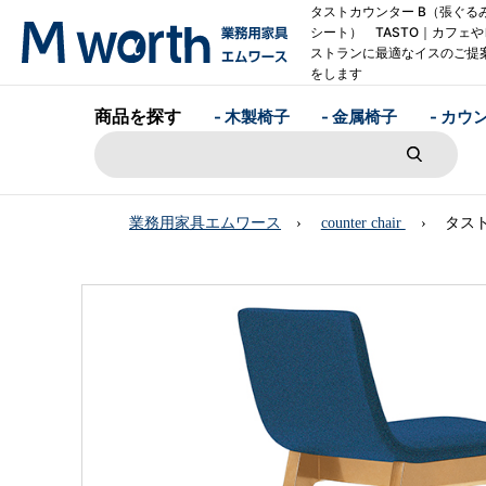
タストカウンター B（張ぐる
シート） TASTO｜カフェや
ストランに最適なイスのご提
をします
商品を探す
- 木製椅子
- 金属椅子
- カウ
業務用家具エムワース
counter chair
タスト