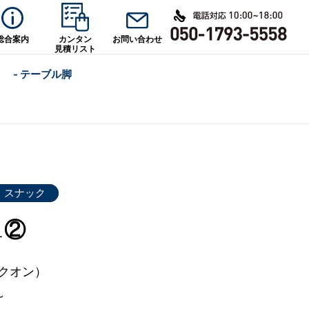
総合案内
カンタン
お問い合わせ
見積リスト
- テーブル脚
・スナック
1②
（クオン）
～