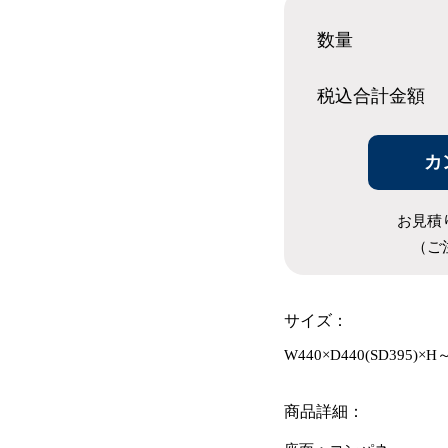
数量
税込合計
金額
カ
お見積
（ご
サイズ：
W440×D440(SD395)×H
商品詳細：