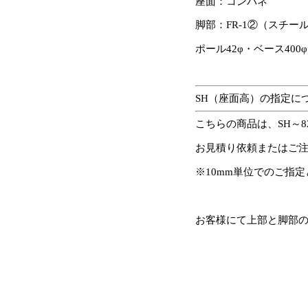
座面：コンパネ
脚部：FR-1②（スチー
ポール42φ・ベース40
SH（座面高）の指定に
こちらの商品は、SH～
お見積り依頼またはご注
※10mm単位でのご指
お客様にて上部と脚部