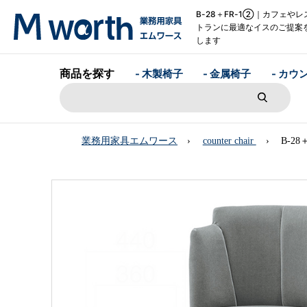
B-28＋FR-1②｜カフェやレ
トランに最適なイスのご提案
します
商品を探す
- 木製椅子
- 金属椅子
- カウ
業務用家具エムワース
counter chair
B-28