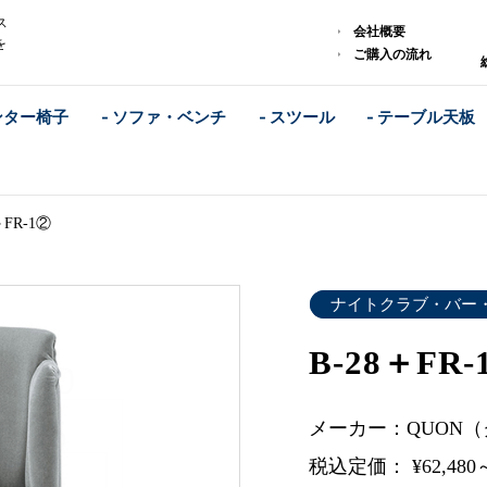
ス
会社概要
を
ご購入の流れ
ンター椅子
- ソファ・ベンチ
- スツール
- テーブル天板
＋FR-1②
ナイトクラブ・バー
B-28＋FR-
メーカー：QUON
税込定価： ¥62,480