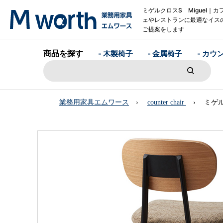
ミゲルクロスS Miguel｜カ
ェやレストランに最適なイス
ご提案をします
商品を探す
- 木製椅子
- 金属椅子
- カウ
業務用家具エムワース
counter chair
ミゲル