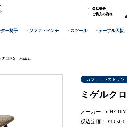
フ
会社概要
の
ご購入の流れ
ンター椅子
- ソファ・ベンチ
- スツール
- テーブル天板
クロスS Miguel
カフェ・レストラン
ミゲルクロス
メーカー：CHERR
税込定価： ¥49,500