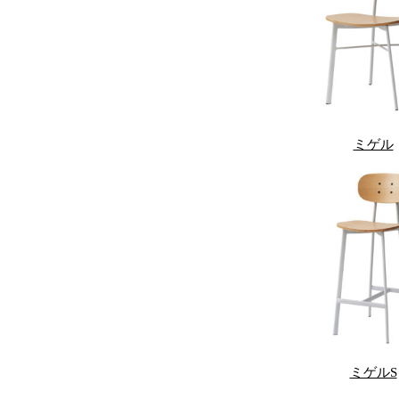
ミゲル
ミゲルS