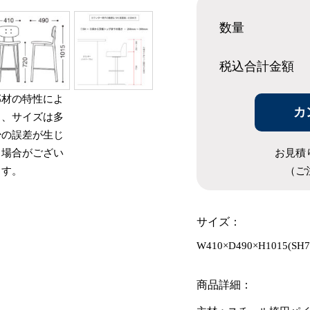
数量
税込合計
金額
部材の特性によ
カ
り、サイズは多
少の誤差が生じ
お見積
る場合がござい
（ご
ます。
サイズ：
W410×D490×H1015(SH7
商品詳細：