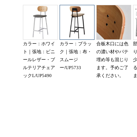
カラー：ホワイ
カラー：ブラッ
合板木口には色
ト｜張地：ビニ
ク｜張地：布・
の濃い材やパテ
ールレザー・ブ
スムージ
埋め等も混じり
ルテリアチェア
ー/UP5733
ます。予めご了
ックL/UP5490
承ください。