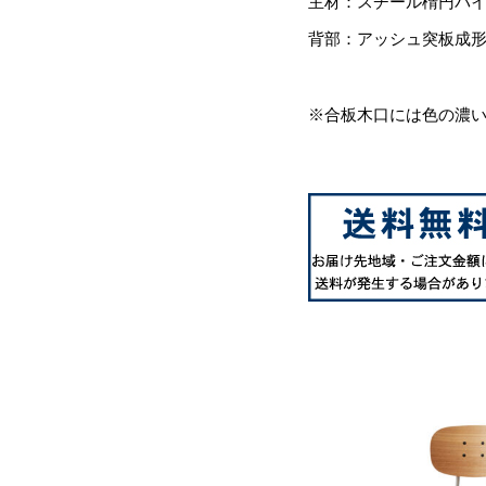
主材：スチール楕円パ
背部：アッシュ突板成
※合板木口には色の濃