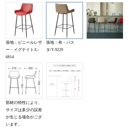
張地：ビニールレザ
張地：布・パス
ー・イグナイト/L-
タ/T-9229
6814
部材の特性により、
サイズは多少の誤差
が生じる場合がござ
います。