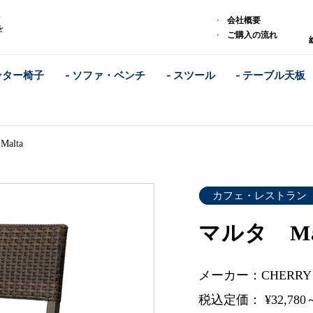
ス
会社概要
を
ご購入の流れ
ンター椅子
- ソファ・ベンチ
- スツール
- テーブル天板
alta
カフェ・レストラン
マルタ Ma
メーカー：CHERR
税込定価： ¥32,780