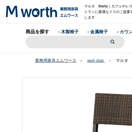
マルタ Malta｜カフェやレ
トランに最適なイスのご提案
します
商品を探す
- 木製椅子
- 金属椅子
- カウ
業務用家具エムワース
steel chair
マルタ M