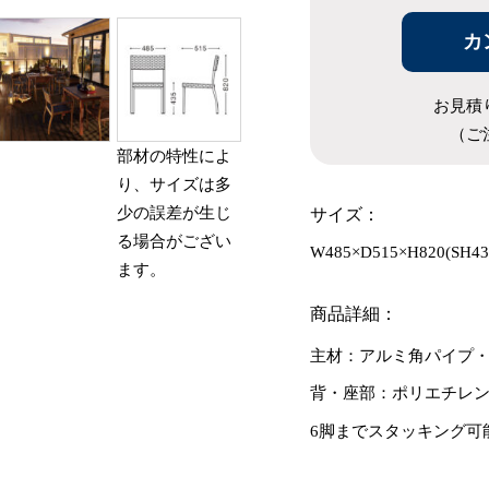
カ
お見積
（ご
部材の特性によ
り、サイズは多
少の誤差が生じ
サイズ：
る場合がござい
W485×D515×H820(SH43
ます。
商品詳細：
主材：アルミ角パイプ・
背・座部：ポリエチレ
6脚までスタッキング可