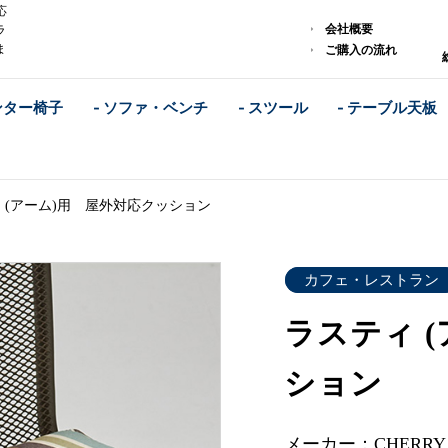
応
会社概要
ラ
ま
ご購入の流れ
ンター椅子
- ソファ・ベンチ
- スツール
- テーブル天板
 (アーム)用 屋外対応クッション
カフェ・レストラン
ラスティ 
ション
メーカー：CHERR