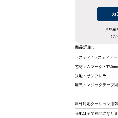
カ
お見積
（ご
商品詳細：
ラスティ
/
ラスティアー
芯材：ムマック・T30m
張地：サンブレラ
座裏：マジックテープ
屋外対応クッション用
張地は全て布地になり