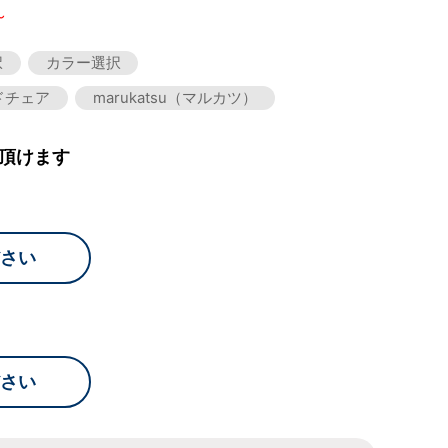
～
択
カラー選択
ドチェア
marukatsu（マルカツ）
頂けます
さい
さい