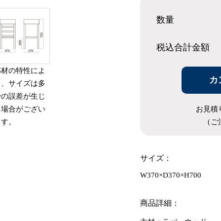
数量
税込合計
金額
部材の特性によ
カ
り、サイズは多
少の誤差が生じ
お見積
る場合がござい
（ご
ます。
サイズ：
W370×D370×H700
商品詳細：