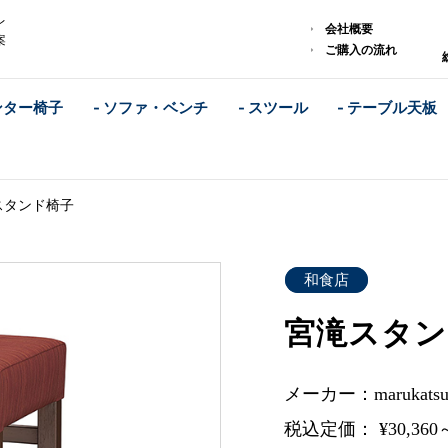
レ
会社概要
案
ご購入の流れ
ンター椅子
- ソファ・ベンチ
- スツール
- テーブル天板
スタンド椅子
和食店
宮滝スタン
メーカー：marukat
税込定価： ¥30,360