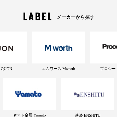
LABEL
メーカーから探す
 QUON
エムワース Mworth
プロシード 
ヤマト金属 Yamato
演漆 ENSHITU