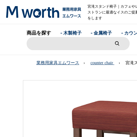
宮滝スタンド椅子｜カフェや
ストランに最適なイスのご提
をします
商品を探す
- 木製椅子
- 金属椅子
- カウ
業務用家具エムワース
counter chair
宮滝