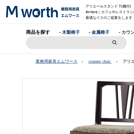
アリエールスタンド T(棚付
Arriere｜カフェやレストラ
最適なイスのご提案をします
商品を探す
- 木製椅子
- 金属椅子
- カウ
業務用家具エムワース
counter chair
アリエ