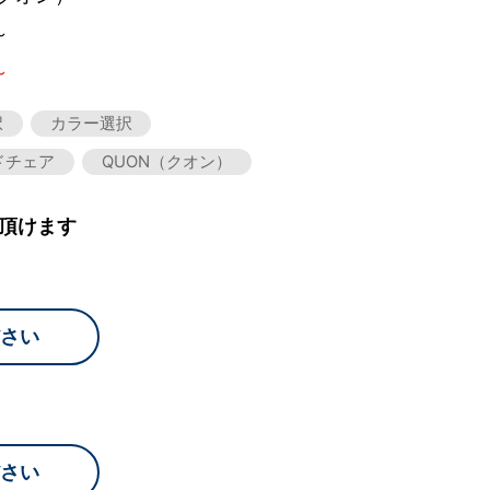
～
～
択
カラー選択
ドチェア
QUON（クオン）
頂けます
さい
さい