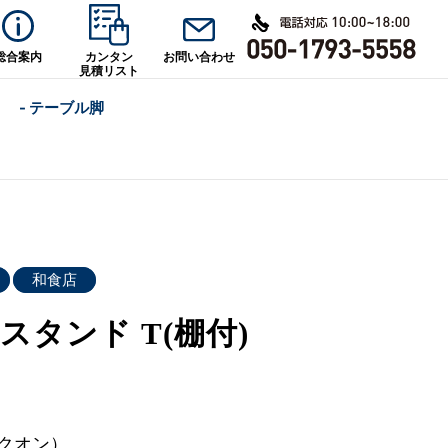
総合案内
カンタン
お問い合わせ
見積リスト
- テーブル脚
和食店
スタンド T(棚付)
（クオン）