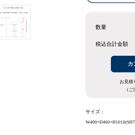
数量
税込合計
金額
カ
お見積
（ご
サイズ：
W400×D460×H1010(SH7