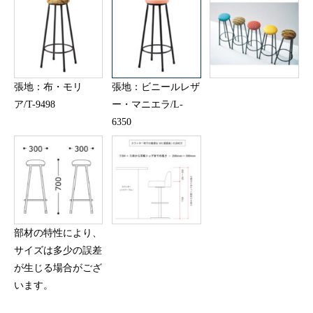
張地：布・モリ
張地：ビニールレザ
ア/T-9498
ー・マニエラ/L-
6350
部材の特性により、
サイズは多少の誤差
が生じる場合がござ
います。