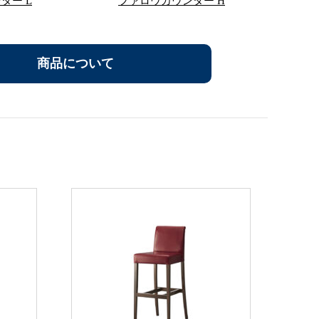
ター L
ファロウカウンター H
商品について