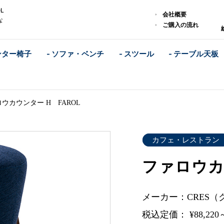
L
会社概要
な
ご購入の流れ
ンター椅子
- ソファ・ベンチ
- スツール
- テーブル天板
ウカウンター H FAROL
カフェ・レストラン
ファロウカ
メーカー：CRES（
税込定価： ¥88,220