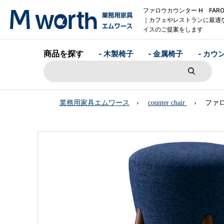
ファロウカウンター H FARO
｜カフェやレストランに最適
イスのご提案をします
商品を探す
- 木製椅子
- 金属椅子
- カウ
業務用家具エムワース
counter chair
ファロ