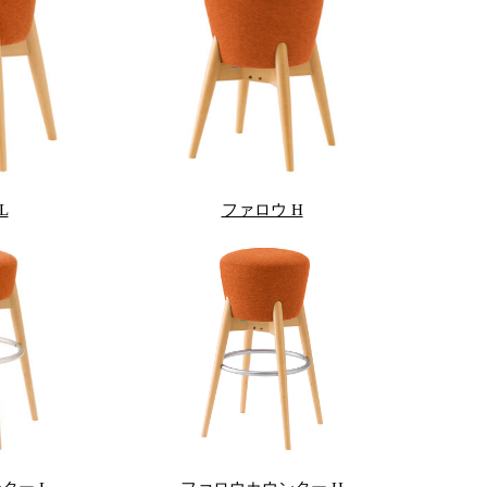
L
ファロウ H