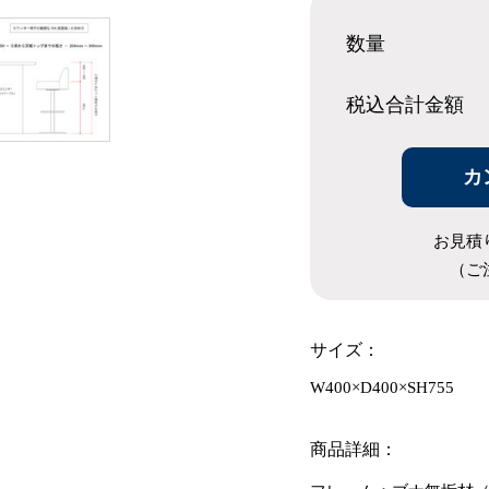
数量
税込合計
金額
カ
お見積
（ご
サイズ：
W400×D400×SH755
商品詳細：