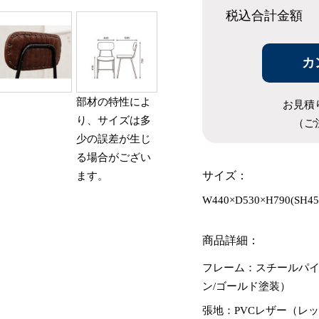
税込合計
金額
カ
部材の特性によ
お見積
り、サイズは多
（ご
少の誤差が生じ
る場合がござい
サイズ：
ます。
W440×D530×H790(SH45
商品詳細：
フレーム：スチールパイ
ン/ゴールド塗装）
張地：PVCレザー（レ