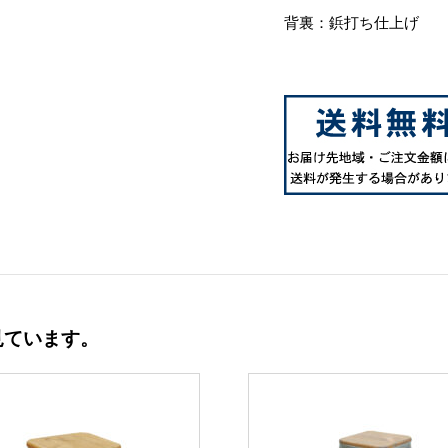
背裏：鋲打ち仕上げ
見ています。