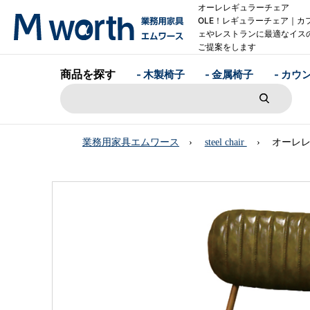
オーレレギュラーチェア
OLE！レギュラーチェア｜カ
ェやレストランに最適なイス
ご提案をします
商品を探す
- 木製椅子
- 金属椅子
- カウ
業務用家具エムワース
steel chair
オーレレ