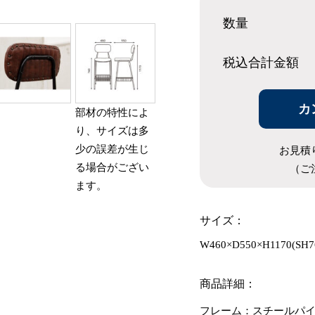
数量
税込合計
金額
カ
部材の特性によ
り、サイズは多
少の誤差が生じ
お見積
る場合がござい
（ご
ます。
サイズ：
W460×D550×H1170(SH7
商品詳細：
フレーム：スチールパイ