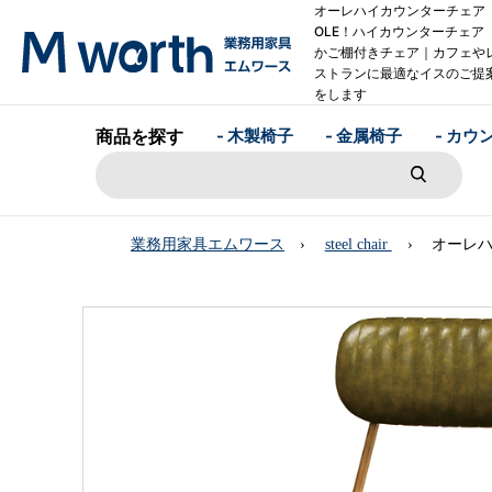
オーレハイカウンターチェ
OLE！ハイカウンターチェ
かご棚付きチェア｜カフェや
ストランに最適なイスのご提
をします
商品を探す
- 木製椅子
- 金属椅子
- カウ
業務用家具エムワース
steel chair
オーレハ