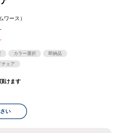
ア
ムワース）
～
～
択
カラー選択
即納品
ドチェア
頂けます
さい