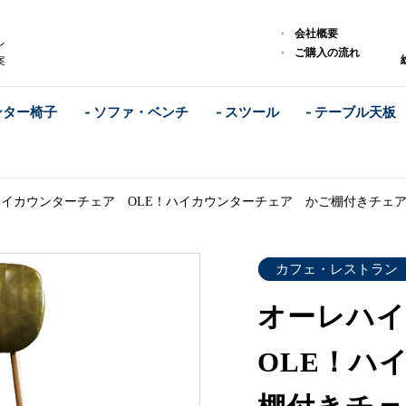
ア
ア
会社概要
レ
ご購入の流れ
案
ンター椅子
- ソファ・ベンチ
- スツール
- テーブル天板
イカウンターチェア OLE！ハイカウンターチェア かご棚付きチェ
カフェ・レストラン
オーレハ
OLE！ハ