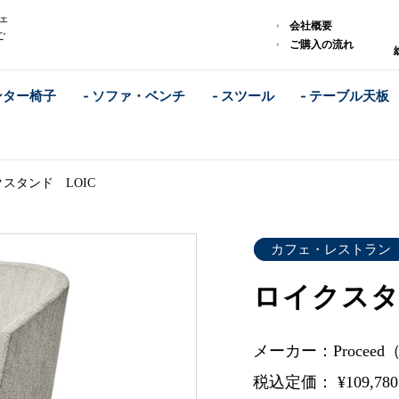
ェ
会社概要
ご
ご購入の流れ
ンター椅子
- ソファ・ベンチ
- スツール
- テーブル天板
スタンド LOIC
カフェ・レストラン
ロイクスタ
メーカー：Procee
税込定価： ¥109,78