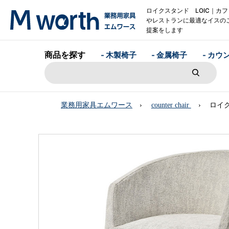
ロイクスタンド LOIC｜カフ
やレストランに最適なイスの
提案をします
商品を探す
- 木製椅子
- 金属椅子
- カウ
業務用家具エムワース
counter chair
ロイク