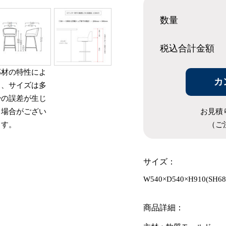
数量
税込合計
金額
部材の特性によ
カ
り、サイズは多
少の誤差が生じ
お見積
る場合がござい
（ご
ます。
サイズ：
W540×D540×H910(SH6
商品詳細：