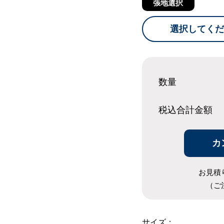
張地選択
選択してくだ
数量
税込合計
金額
カ
お見積
（ご
サイズ：