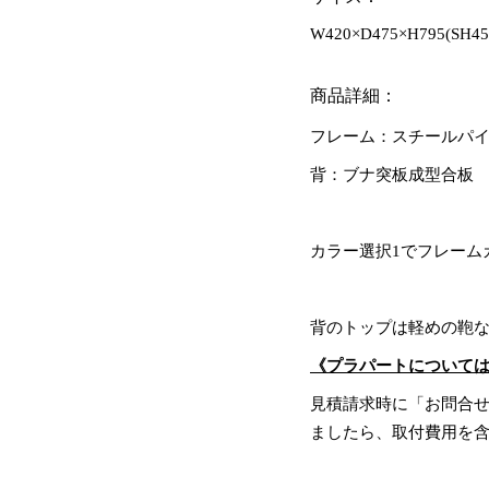
W420×D475×H795(SH45
商品詳細：
フレーム：スチールパイ
背：ブナ突板成型合板
カラー選択1でフレーム
背のトップは軽めの鞄
《プラパートについて
見積請求時に「お問合
ましたら、取付費用を