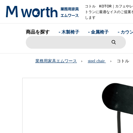
コトル KOTOR｜カフェや
トランに最適なイスのご提案
します
商品を探す
- 木製椅子
- 金属椅子
- カウ
業務用家具エムワース
steel chair
コトル 