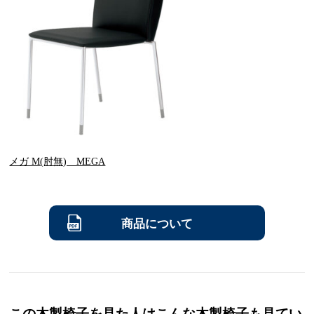
メガ M(肘無) MEGA
商品について