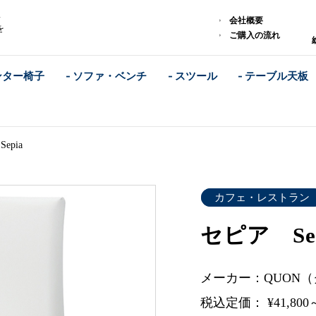
ス
会社概要
を
ご購入の流れ
ンター椅子
- ソファ・ベンチ
- スツール
- テーブル天板
epia
カフェ・レストラン
セピア Sep
メーカー：QUON
税込定価： ¥41,800