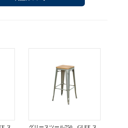
E ス
グリースツール750 GLEE ス