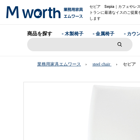
セピア Sepia｜カフェやレ
トランに最適なイスのご提案
します
商品を探す
- 木製椅子
- 金属椅子
- カウ
業務用家具エムワース
steel chair
セピア S