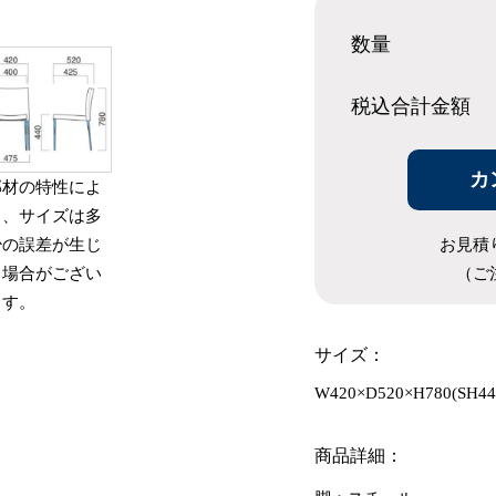
数量
税込合計
金額
カ
部材の特性によ
り、サイズは多
お見積
少の誤差が生じ
（ご
る場合がござい
ます。
サイズ：
W420×D520×H780(SH44
商品詳細：