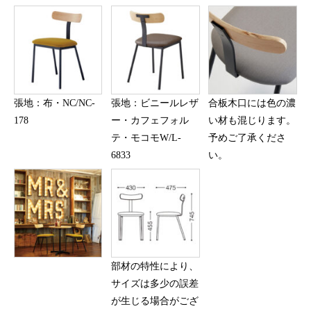
張地：布・NC/NC-
張地：ビニールレザ
合板木口には色の濃
178
ー・カフェフォル
い材も混じります。
テ・モコモW/L-
予めご了承くださ
6833
い。
部材の特性により、
サイズは多少の誤差
が生じる場合がござ