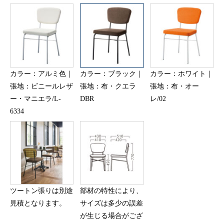
カラー：アルミ色｜
カラー：ブラック｜
カラー：ホワイト｜
張地：ビニールレザ
張地：布・クエラ
張地：布・オー
ー・マニエラ/L-
DBR
レ/02
6334
ツートン張りは別途
部材の特性により、
見積となります。
サイズは多少の誤差
が生じる場合がござ