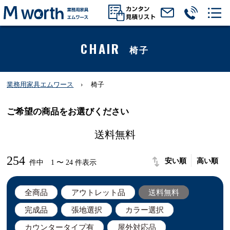
CHAIR
椅子
業務用家具エムワース
椅子
ご希望の商品をお選びください
送料無料
254
安い順
高い順
件中 1 〜 24 件表示
全商品
アウトレット品
送料無料
完成品
張地選択
カラー選択
カウンタータイプ有
屋外対応品