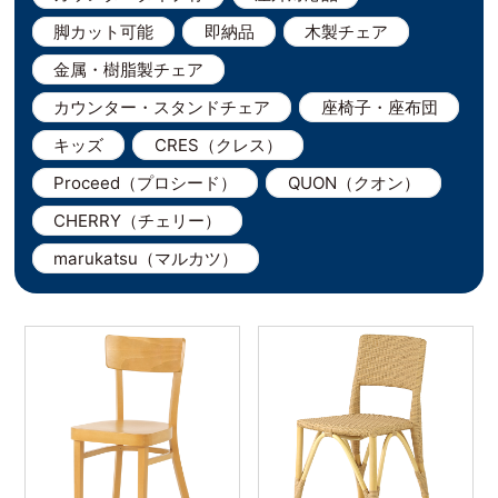
脚カット可能
即納品
木製チェア
金属・樹脂製チェア
カウンター・スタンドチェア
座椅子・座布団
キッズ
CRES（クレス）
Proceed（プロシード）
QUON（クオン）
CHERRY（チェリー）
marukatsu（マルカツ）