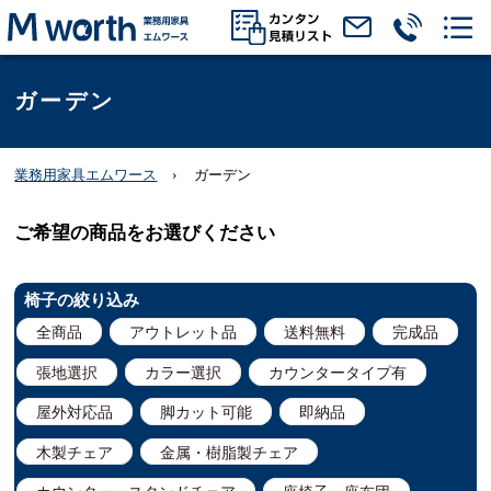
ガーデン
業務用家具エムワース
ガーデン
ご希望の商品をお選びください
椅子の絞り込み
全商品
アウトレット品
送料無料
完成品
張地選択
カラー選択
カウンタータイプ有
屋外対応品
脚カット可能
即納品
木製チェア
金属・樹脂製チェア