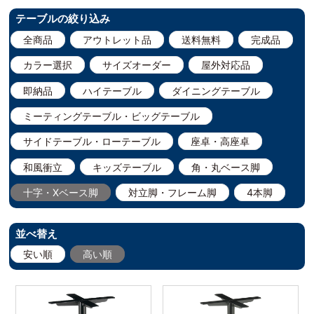
テーブルの絞り込み
全商品
アウトレット品
送料無料
完成品
カラー選択
サイズオーダー
屋外対応品
即納品
ハイテーブル
ダイニングテーブル
ミーティングテーブル・ビッグテーブル
サイドテーブル・ローテーブル
座卓・高座卓
和風衝立
キッズテーブル
角・丸ベース脚
十字・Xベース脚
対立脚・フレーム脚
4本脚
並べ替え
安い順
高い順