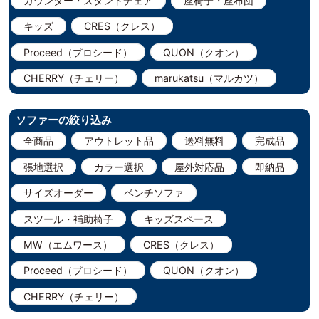
カウンター・スタンドチェア
座椅子・座布団
キッズ
CRES（クレス）
Proceed（プロシード）
QUON（クオン）
CHERRY（チェリー）
marukatsu（マルカツ）
ソファーの絞り込み
全商品
アウトレット品
送料無料
完成品
張地選択
カラー選択
屋外対応品
即納品
サイズオーダー
ベンチソファ
スツール・補助椅子
キッズスペース
MW（エムワース）
CRES（クレス）
Proceed（プロシード）
QUON（クオン）
CHERRY（チェリー）