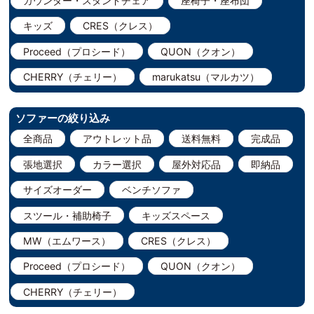
カウンター・スタンドチェア
座椅子・座布団
キッズ
CRES（クレス）
Proceed（プロシード）
QUON（クオン）
CHERRY（チェリー）
marukatsu（マルカツ）
ソファーの絞り込み
全商品
アウトレット品
送料無料
完成品
張地選択
カラー選択
屋外対応品
即納品
サイズオーダー
ベンチソファ
スツール・補助椅子
キッズスペース
MW（エムワース）
CRES（クレス）
Proceed（プロシード）
QUON（クオン）
CHERRY（チェリー）