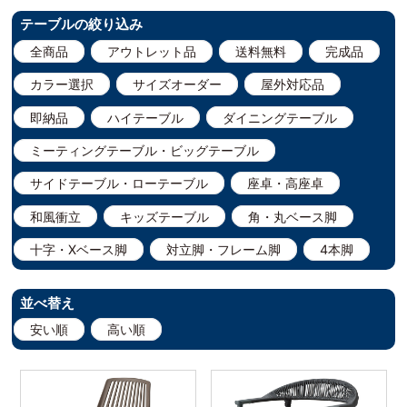
テーブルの絞り込み
全商品
アウトレット品
送料無料
完成品
カラー選択
サイズオーダー
屋外対応品
即納品
ハイテーブル
ダイニングテーブル
ミーティングテーブル・ビッグテーブル
サイドテーブル・ローテーブル
座卓・高座卓
和風衝立
キッズテーブル
角・丸ベース脚
十字・Xベース脚
対立脚・フレーム脚
4本脚
並べ替え
安い順
高い順