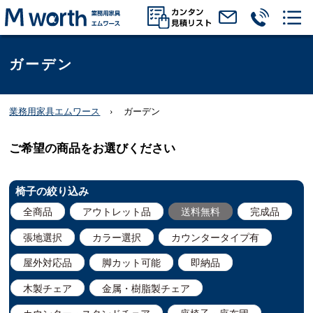
ガーデン
業務用家具エムワース
ガーデン
ご希望の商品をお選びください
椅子の絞り込み
全商品
アウトレット品
送料無料
完成品
張地選択
カラー選択
カウンタータイプ有
屋外対応品
脚カット可能
即納品
木製チェア
金属・樹脂製チェア