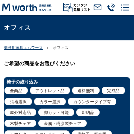
オフィス
業務用家具エムワース
オフィス
ご希望の商品をお選びください
椅子の絞り込み
全商品
アウトレット品
送料無料
完成品
張地選択
カラー選択
カウンタータイプ有
屋外対応品
脚カット可能
即納品
木製チェア
金属・樹脂製チェア