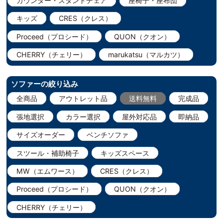
カウンター・スタンドチェア
座椅子・座布団
キッズ
CRES（クレス）
Proceed（プロシード）
QUON（クオン）
CHERRY（チェリー）
marukatsu（マルカツ）
ソファーの絞り込み
全商品
アウトレット品
送料無料
完成品
張地選択
カラー選択
屋外対応品
即納品
サイズオーダー
ベンチソファ
スツール・補助椅子
キッズスペース
MW（エムワース）
CRES（クレス）
Proceed（プロシード）
QUON（クオン）
CHERRY（チェリー）