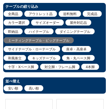
テーブルの絞り込み
全商品
アウトレット品
送料無料
完成品
カラー選択
サイズオーダー
屋外対応品
即納品
ハイテーブル
ダイニングテーブル
ミーティングテーブル・ビッグテーブル
サイドテーブル・ローテーブル
座卓・高座卓
和風衝立
キッズテーブル
角・丸ベース脚
十字・Xベース脚
対立脚・フレーム脚
4本脚
並べ替え
安い順
高い順