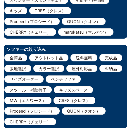
カウンター・スタンドチェア
座椅子・座布団
キッズ
CRES（クレス）
Proceed（プロシード）
QUON（クオン）
CHERRY（チェリー）
marukatsu（マルカツ）
ソファーの絞り込み
全商品
アウトレット品
送料無料
完成品
張地選択
カラー選択
屋外対応品
即納品
サイズオーダー
ベンチソファ
スツール・補助椅子
キッズスペース
MW（エムワース）
CRES（クレス）
Proceed（プロシード）
QUON（クオン）
CHERRY（チェリー）