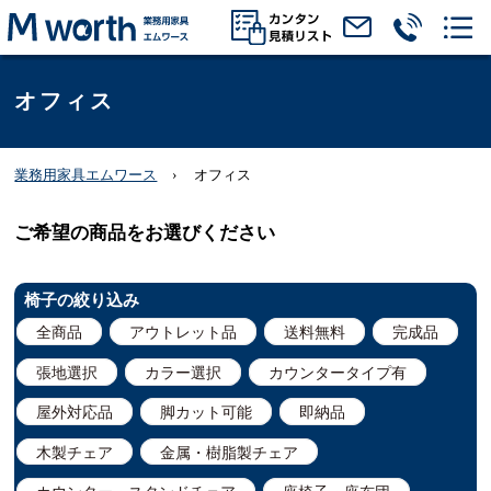
オフィス
業務用家具エムワース
オフィス
ご希望の商品をお選びください
椅子の絞り込み
全商品
アウトレット品
送料無料
完成品
張地選択
カラー選択
カウンタータイプ有
屋外対応品
脚カット可能
即納品
木製チェア
金属・樹脂製チェア