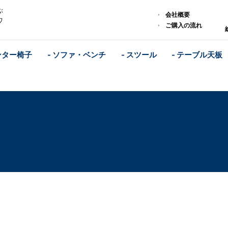
ぶ
会社概要
ワ
ご購入の流れ
ンター椅子
- ソファ・ベンチ
- スツール
- テーブル天板