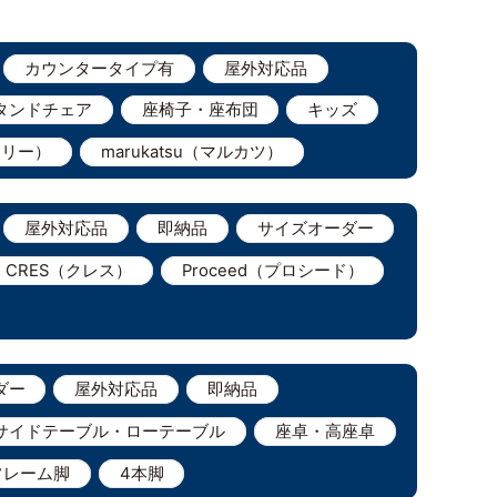
カウンタータイプ有
屋外対応品
タンドチェア
座椅子・座布団
キッズ
ェリー）
marukatsu（マルカツ）
屋外対応品
即納品
サイズオーダー
CRES（クレス）
Proceed（プロシード）
ダー
屋外対応品
即納品
サイドテーブル・ローテーブル
座卓・高座卓
フレーム脚
4本脚