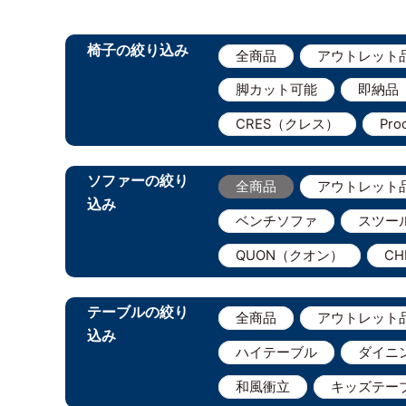
椅子の絞り込み
全商品
アウトレット
脚カット可能
即納品
CRES（クレス）
Pr
ソファーの絞り
全商品
アウトレット
込み
ベンチソファ
スツー
QUON（クオン）
C
テーブルの絞り
全商品
アウトレット
込み
ハイテーブル
ダイニ
和風衝立
キッズテー