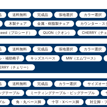
品
送料無料
完成品
張地選択
カラー選択
木製チェア
金属・樹脂製チェア
カウンター・ス
oceed（プロシード）
QUON（クオン）
CHERRY（チ
品
送料無料
完成品
張地選択
カラー選択
ル・補助椅子
キッズスペース
MW（エムワース）
HERRY（チェリー）
品
送料無料
完成品
カラー選択
サイズオー
ングテーブル
ミーティングテーブル・ビッグテーブル
ブル
角・丸ベース脚
十字・Xベース脚
対立脚・