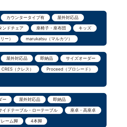
カウンタータイプ有
屋外対応品
タンドチェア
座椅子・座布団
キッズ
ェリー）
marukatsu（マルカツ）
屋外対応品
即納品
サイズオーダー
CRES（クレス）
Proceed（プロシード）
ダー
屋外対応品
即納品
サイドテーブル・ローテーブル
座卓・高座卓
フレーム脚
4本脚