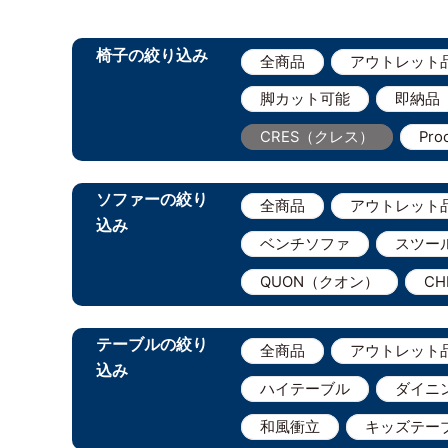
椅子の絞り込み
全商品
アウトレット
脚カット可能
即納品
CRES（クレス）
Pr
ソファーの絞り
全商品
アウトレット
込み
ベンチソファ
スツー
QUON（クオン）
C
テーブルの絞り
全商品
アウトレット
込み
ハイテーブル
ダイニ
和風衝立
キッズテー