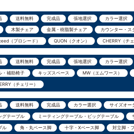
品
送料無料
完成品
張地選択
カラー選択
木製チェア
金属・樹脂製チェア
カウンター・ス
oceed（プロシード）
QUON（クオン）
CHERRY（チ
品
送料無料
完成品
張地選択
カラー選択
ル・補助椅子
キッズスペース
MW（エムワース）
HERRY（チェリー）
品
送料無料
完成品
カラー選択
サイズオー
ングテーブル
ミーティングテーブル・ビッグテーブル
ブル
角・丸ベース脚
十字・Xベース脚
対立脚・