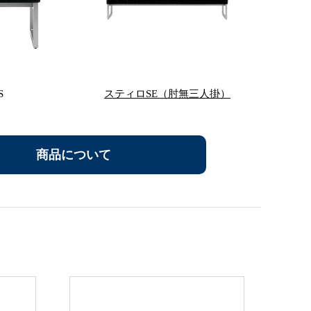
S
スティロSE（肘無三人掛）
商品について