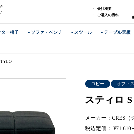
や
会社概要
ご
ご購入の流れ
ンター椅子
- ソファ・ベンチ
- スツール
- テーブル天板
TYLO
ロビー
オフィ
スティロ S
メーカー：CRES（
税込定価： ¥71,610