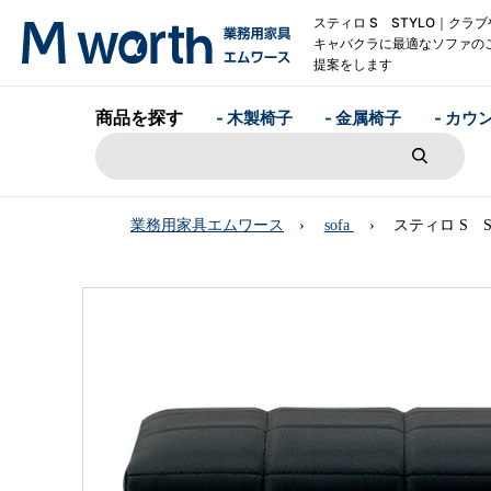
スティロ S STYLO｜クラブ
キャバクラに最適なソファの
提案をします
商品を探す
- 木製椅子
- 金属椅子
- カウ
業務用家具エムワース
sofa
スティロ S S