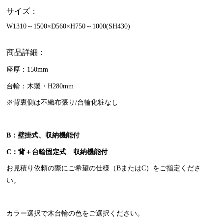
サイズ：
W1310～1500×D560×H750～1000(SH430)
商品詳細：
座厚：150mm
台輪：木製・H280mm
※背裏側は不織布張り/台輪化粧なし
B：壁掛式、収納機能付
C：背＋台輪固定式 収納機能付
お見積り依頼の際にご希望の仕様（BまたはC）をご指定くださ
い。
カラー選択で木台輪の色をご選択ください。