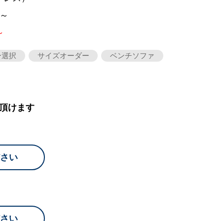
0～
～
ー選択
サイズオーダー
ベンチソファ
頂けます
さい
さい