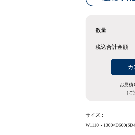
数量
税込合計
金額
カ
お見積
（ご
サイズ：
W1110～1300×D600(SD4