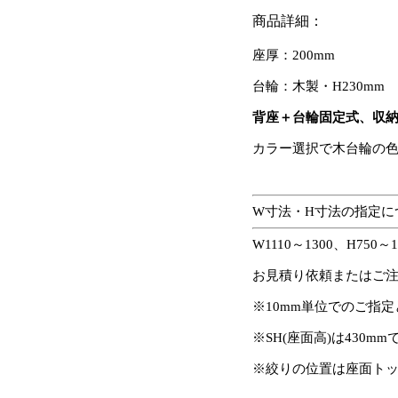
商品詳細：
座厚：200mm
台輪：木製・H230mm
背座＋台輪固定式、収
カラー選択で木台輪の
W寸法・H寸法の指定に
W1110～1300、H7
お見積り依頼またはご
※10mm単位でのご指
※SH(座面高)は430m
※絞りの位置は座面トッ