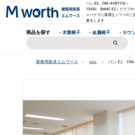
バン E2 OM-4(W1110～
1300) BANC E2｜クラブや
ャバクラに最適なソファのご
案をします
商品を探す
- 木製椅子
- 金属椅子
- カウ
業務用家具エムワース
sofa
バン E2 OM-4