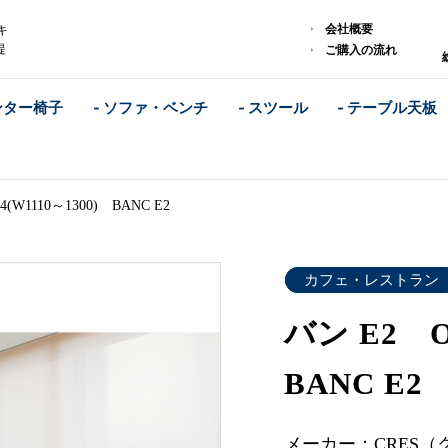
会社概要
キ
提
ご購入の流れ
ンター椅子
- ソファ・ベンチ
- スツール
- テーブル天板
(W1110～1300) BANC E2
カフェ・レストラン
バン E2 O
BANC E2
メーカー：CRES（