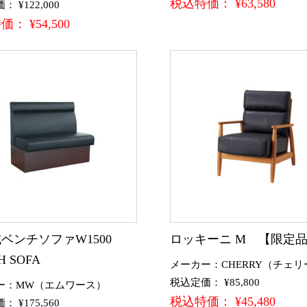
税込特価： ¥63,580
 ¥122,000
： ¥54,500
ベンチソファW1500
ロッキーニ M 【限定
H SOFA
メーカー：CHERRY（チェリ
税込定価： ¥85,800
ー：MW（エムワース）
税込特価： ¥45,480
 ¥175,560