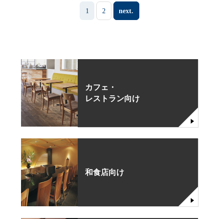
1
2
next.
カフェ・
レストラン向け
和食店向け