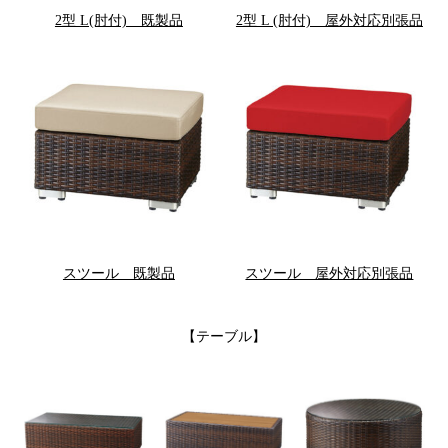
2型 L(肘付) 既製品
2型 L (肘付) 屋外対応別張品
スツール 既製品
スツール 屋外対応別張品
【テーブル】