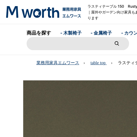
ラスティテーブル 150 Rust
｜屋外やガーデン向け家具も
ります
商品を探す
- 木製椅子
- 金属椅子
- カウ
業務用家具エムワース
table top
ラスティテー