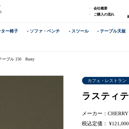
y
会社概要
あ
ご購入の流れ
ンター椅子
- ソファ・ベンチ
- スツール
- テーブル天板
ブル 150 Rusty
カフェ・レストラン
ラスティテー
メーカー：CHERR
税込定価： ¥121,00