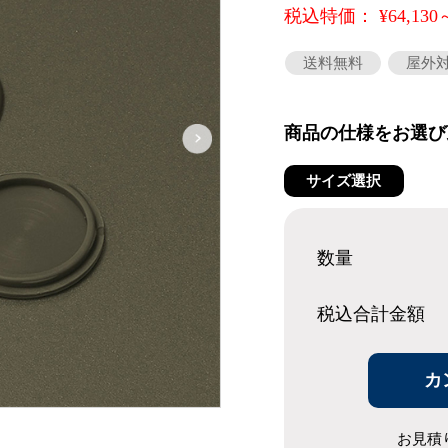
税込特価： ¥64,130
送料無料
屋外
商品の仕様をお選び
サイズ選択
数量
税込合計
金額
カ
お見積