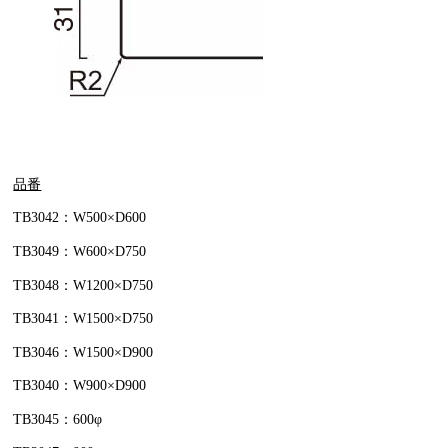
品番
TB3042：W500×D600
TB3049：W600×D750
TB3048：W1200×D750
TB3041：W1500×D750
TB3046：W1500×D900
TB3040：W900×D900
TB3045：600φ