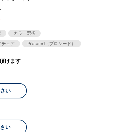
～
～
択
カラー選択
ドチェア
Proceed（プロシード）
頂けます
さい
さい