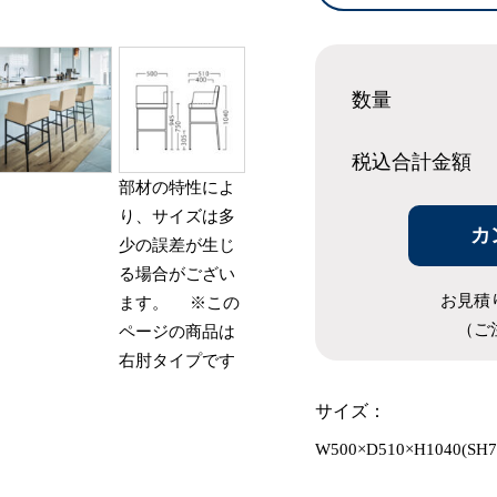
数量
税込合計
金額
部材の特性によ
り、サイズは多
カ
少の誤差が生じ
る場合がござい
お見積
ます。 ※この
（ご
ページの商品は
右肘タイプです
サイズ：
W500×D510×H1040(SH