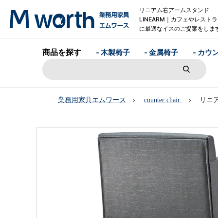
リニアム右アームスタンド
LINEARM｜カフェやレスト
に最適なイスのご提案をしま
商品を探す
- 木製椅子
- 金属椅子
- カウ
業務用家具エムワース
counter chair
リニア