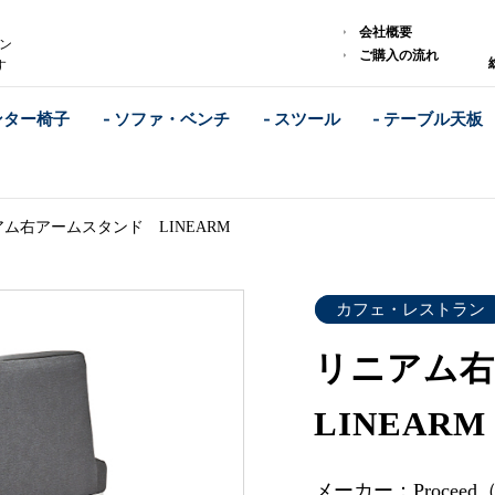
会社概要
ラン
ご購入の流れ
す
ンター椅子
- ソファ・ベンチ
- スツール
- テーブル天板
ム右アームスタンド LINEARM
カフェ・レストラン
リニアム
LINEARM
メーカー：Procee