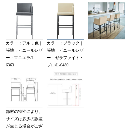
カラー：アルミ色｜
カラー：ブラック｜
張地：ビニールレザ
張地：ビニールレザ
ー・マニエラ/L-
ー・ゼラファイト・
6363
プロ/L-6480
部材の特性により、
サイズは多少の誤差
が生じる場合がござ