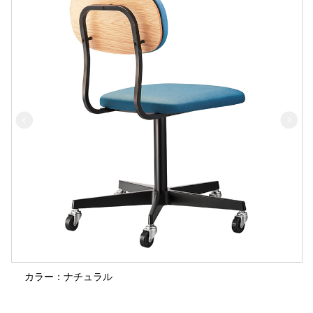
カラー：ナチュラル
張地：ビニールレザー・ダル/1